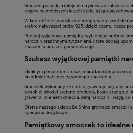
Smoczki posiadają miejsce na pierwszy ząbek dzieck
etap w najmłodszych latach życia, a jego przechow
W kontekście smoczka srebrnego, warto zwrócić uwag
srebro najwyższej próby 925, dzięki czemu nasze pro
Podaruj wyjątkową pamiątkę, wybierając
srebrny sm
narodzin oraz innymi życzeniami, które dodają upo
znaczenia poprzez personalizację.
Szukasz wyjątkowej pamiątki na
Idealnym prezentem z okazji narodzin dziecka może
przedmiot nabierze ogromnego znaczenia.
Smoczek wykonany ze srebra graweruje się, aby ucz
wysokiej jakości srebrne produkty, które staną się
grawer z imieniem dziecka, datą narodzin i wagą, co 
Oferta naszego sklepu Be Shine gromadzi smoczki sr
specjalna dedykacja.
Pamiątkowy smoczek to idealne 