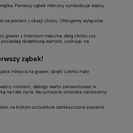
amiątka. Pierwszy ząbek mleczny symbolizuje ważny
 na prezent z okazji chrztu. Oferujemy wyłącznie
y grawer z imieniem malucha, datą chrztu czy
 posiadają dodatkową wartość, zyskując na
erwszy ząbek
!
alne miejsca na grawer, dzięki czemu mały
o ważny moment, dlatego warto zainwestować w
ątką na całe życie. Na uchwycie smoczka naniesiemy
aniem, na którym oczywiście zamieszczona zostanie