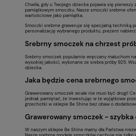
Chwila, gdy u Twojego dziecka pojawia się pierwsz
pamiątkowym smoczku. Nasze smoczki srebrne oferują
wartościowe jako pamiątka.
Smoczki srebrne graweruje się specjalną techniką p
personalizację wybranego produktu, prezent nabier
Srebrny smoczek na chrzest pró
Srebrny smoczek popularnie wręczany maluchom na c
wysokiej jakości, wykonane ze srebra próby 925. Ws
dziecka.
Jaka będzie cena srebrnego smo
Grawerowany smoczek wcale nie musi być drogi! Cena
jednak pamiętać, że inwestując w te wyjątkowe przed
grzechotki w sklepie Be Shine bez obaw o dodatkowe 
Grawerowany smoczek - szybka d
W naszym sklepie Be Shine mamy dla Państwa niezwy
Nasze srebrne modele smoczków cechuje nie tylko wy