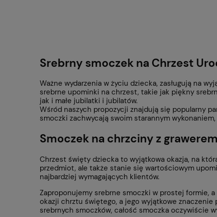
Srebrny smoczek na Chrzest
Urod
Ważne wydarzenia w życiu dziecka, zasługują na wyj
srebrne upominki na chrzest, takie jak piękny sreb
jak i małe jubilatki i jubilatów.
Wśród naszych propozycji znajdują się popularny p
smoczki zachwycają swoim starannym wykonaniem, ta
Smoczek na chrzciny z grawere
Chrzest święty dziecka to wyjątkowa okazja, na któ
przedmiot, ale także stanie się wartościowym upomi
najbardziej wymagających klientów.
Zaproponujemy srebrne smoczki w prostej formie, a
okazji chrztu świętego, a jego wyjątkowe znaczenie
srebrnych smoczków, całość smoczka oczywiście wyk