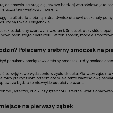
a, co sprawia, że stają się jeszcze bardziej wartościowe jako p
anie uczci ten wyjątkowy moment.
ę na biżuterię srebrną, która również stanowi doskonały pomysł
dukty są trwałe i eleganckie.
oczek
ozdobiony ażurowymi wzorami. Smoczek oczywiście opatrz
minkowi osobistego charakteru. W ten sposób, modele smoczków
rodzin? Polecamy srebrny
smoczek na pi
 być popularny pamiątkowy srebrny smoczek, który posiada specj
cić to wyjątkowe wydarzenie w życiu dziecka. Pierwszy ząbek t
 nie tylko praktycznym przedmiotem, ale także wartościową pami
sprawi, że będzie to niezwykle osobisty prezent.
ebrne , łyżeczki, buciki czy grzechotki srebrne, wraz z opakow
miejsce na pierwszy ząbek