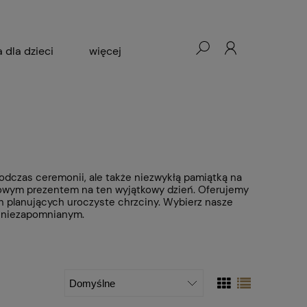
a dla dzieci
więcej
Okazje
Dla kogo
dczas ceremonii, ale także niezwykłą pamiątką na
ątkowym prezentem na ten wyjątkowy dzień. Oferujemy
in planujących uroczyste chrzciny. Wybierz nasze
j niezapomnianym.