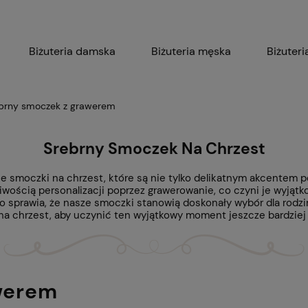
Biżuteria damska
Biżuteria męska
Biżuteri
Biżuteria z grawerem
brny smoczek z grawerem
Srebrny Smoczek Na Chrzest
 smoczki na chrzest, które są nie tylko delikatnym akcentem po
liwością personalizacji poprzez grawerowanie, co czyni je wyj
co sprawia, że nasze smoczki stanowią doskonały wybór dla rodz
na chrzest, aby uczynić ten wyjątkowy moment jeszcze bardzie
werem