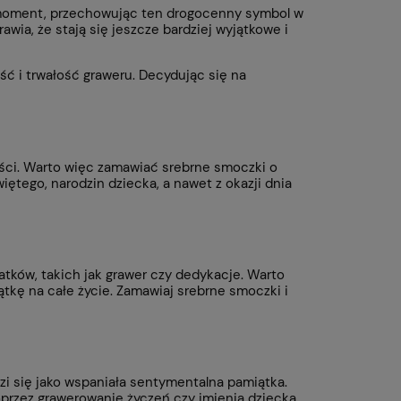
n moment, przechowując ten drogocenny symbol w
ia, że stają się jeszcze bardziej wyjątkowe i
ść i trwałość graweru. Decydując się na
ości. Warto więc zamawiać srebrne smoczki o
tego, narodzin dziecka, a nawet z okazji dnia
tków, takich jak grawer czy dedykacje. Warto
ątkę na całe życie. Zamawiaj srebrne smoczki i
i się jako wspaniała sentymentalna pamiątka.
przez grawerowanie życzeń czy imienia dziecka.