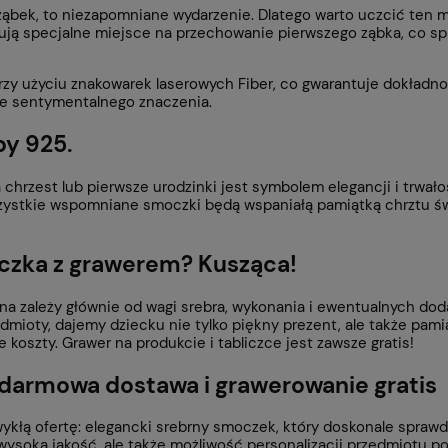
y ząbek, to niezapomniane wydarzenie. Dlatego warto uczcić te
 specjalne miejsce na przechowanie pierwszego ząbka, co spraw
rzy użyciu znakowarek laserowych Fiber, co gwarantuje dokładno
ze sentymentalnego znaczenia.
by 925.
hrzest lub pierwsze urodzinki jest symbolem elegancji i trwał
zystkie wspomniane smoczki będą wspaniałą pamiątką chrztu świę
czka z grawerem? Kusząca!
 zależy głównie od wagi srebra, wykonania i ewentualnych doda
mioty, dajemy dziecku nie tylko piękny prezent, ale także pami
koszty. Grawer na produkcie i tabliczce jest zawsze gratis!
armowa dostawa i grawerowanie gratis
kłą ofertę: elegancki srebrny smoczek, który doskonale sprawdz
soka jakość, ale także możliwość personalizacji przedmiotu po