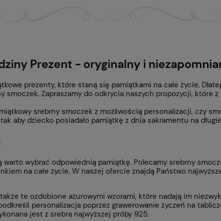
ziny Prezent - oryginalny i niezapomnia
ątkowe prezenty, które staną się pamiątkami na całe życie. Dla
rny smoczek. Zapraszamy do odkrycia naszych propozycji, które 
amiątkowy srebrny smoczek z możliwością personalizacji, czy sm
k aby dziecko posiadało pamiątkę z dnia sakramentu na długie 
m
rą warto wybrać odpowiednią pamiątkę. Polecamy srebrny smoczek,
nkiem na całe życie. W naszej ofercie znajdą Państwo najwyższe
 także te ozdobione ażurowymi wzorami, które nadają im niezwy
 podkreśli personalizacja poprzez grawerowanie życzeń na tablic
onana jest z srebra najwyższej próby 925.