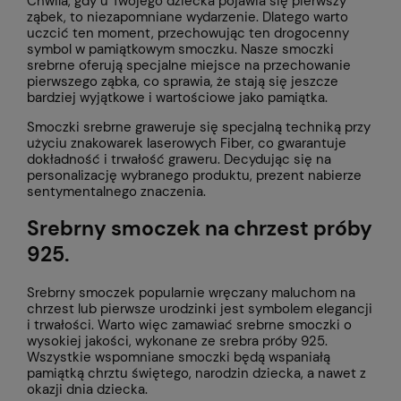
Chwila, gdy u Twojego dziecka pojawia się pierwszy
ząbek, to niezapomniane wydarzenie. Dlatego warto
uczcić ten moment, przechowując ten drogocenny
symbol w pamiątkowym smoczku. Nasze smoczki
srebrne oferują specjalne miejsce na przechowanie
pierwszego ząbka, co sprawia, że stają się jeszcze
bardziej wyjątkowe i wartościowe jako pamiątka.
Smoczki srebrne graweruje się specjalną techniką przy
użyciu znakowarek laserowych Fiber, co gwarantuje
dokładność i trwałość graweru. Decydując się na
personalizację wybranego produktu, prezent nabierze
sentymentalnego znaczenia.
Srebrny smoczek na chrzest próby
925.
Srebrny smoczek popularnie wręczany maluchom na
chrzest lub pierwsze urodzinki jest symbolem elegancji
i trwałości. Warto więc zamawiać srebrne smoczki o
wysokiej jakości, wykonane ze srebra próby 925.
Wszystkie wspomniane smoczki będą wspaniałą
pamiątką chrztu świętego, narodzin dziecka, a nawet z
okazji dnia dziecka.