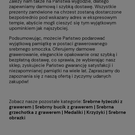
Zależy nam także na Państwa wygodzie, dlatego
zapewniamy darmową i szybką dostawę. Wszystkie
prezenty zamówione na chrzest zostaną dostarczone
bezpośrednio pod wskazany adres w ekspresowym
tempie, abyście mogli cieszyć się tym wyjątkowym
upominkiem jak najszybciej.
Podsumowując, możecie Państwo podarować
wyjątkową pamiątkę w postaci grawerowanego
srebrnego smoczka. Oferujemy darmowe
grawerowanie, eleganckie opakowanie oraz szybką i
bezpłatną dostawę, co sprawia, że wybierając nasz
sklep, zyskujecie Państwo gwarancję satysfakcji i
niezapomnianej pamiątki na wiele lat. Zapraszamy do
zapoznania się z naszą ofertą i życzymy udanych
zakupów!
Zobacz nasze pozostałe kategorie:
Srebrne łyżeczki z
grawerem
|
Srebrny bucik z grawerem
|
Srebrna
grzechotka z grawerem
|
Medaliki
|
Krzyżyki
|
Srebrne
obrazki