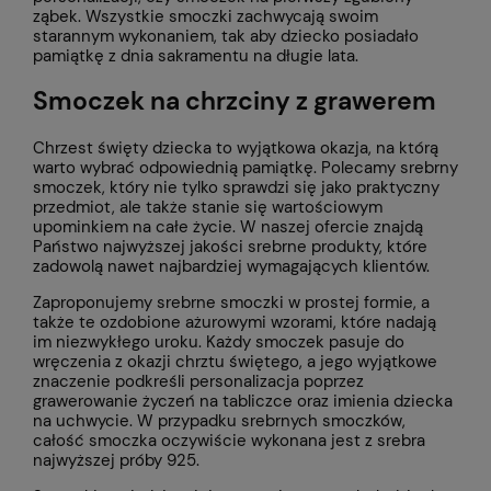
ząbek. Wszystkie smoczki zachwycają swoim
starannym wykonaniem, tak aby dziecko posiadało
pamiątkę z dnia sakramentu na długie lata.
Smoczek na chrzciny z grawerem
Chrzest święty dziecka to wyjątkowa okazja, na którą
warto wybrać odpowiednią pamiątkę. Polecamy srebrny
smoczek, który nie tylko sprawdzi się jako praktyczny
przedmiot, ale także stanie się wartościowym
upominkiem na całe życie. W naszej ofercie znajdą
Państwo najwyższej jakości srebrne produkty, które
zadowolą nawet najbardziej wymagających klientów.
Zaproponujemy srebrne smoczki w prostej formie, a
także te ozdobione ażurowymi wzorami, które nadają
im niezwykłego uroku. Każdy smoczek pasuje do
wręczenia z okazji chrztu świętego, a jego wyjątkowe
znaczenie podkreśli personalizacja poprzez
grawerowanie życzeń na tabliczce oraz imienia dziecka
na uchwycie. W przypadku srebrnych smoczków,
całość smoczka oczywiście wykonana jest z srebra
najwyższej próby 925.