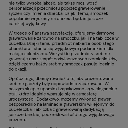
nie tylko wysoka jakość, ale także możliwość
personalizacji przedmiotu poprzez grawerowanie
życzeń czy imienia dziecka. Dzięki temu, smoczek
popularnie wręczany na chrzest będzie jeszcze
bardziej wyjątkowy.
W trosce o Państwa satysfakcję, oferujemy darmowe
grawerowanie zarówno na smoczku, jak i na tabliczce w
pudełku. Dzięki temu przedmiot nabierze osobistego
charakteru i stanie się wyjątkowym podarunkiem dla
małego solenizanta. Wszystkie przedmioty srebrne
graweruje nasz zespół doświadczonych rzemieślników,
dzięki czemu każdy srebrny smoczek pasuje idealnie
do okazji.
Oprócz tego, dbamy również o to, aby prezentowane
srebrne gadżety były odpowiednio zapakowane. W
naszym sklepie upominki zapakowane są w eleganckie
etui, które idealnie wpasuje się w atmosferę
uroczystości. Dodatkowo, możemy wykonać grawer
bezpośrednio na laminacie grawerskim wklejonym do
pudełeczka. Tabliczka z grawerowaną dedykacją
jeszcze bardziej podkreśli wartość tego wyjątkowego
prezentu.