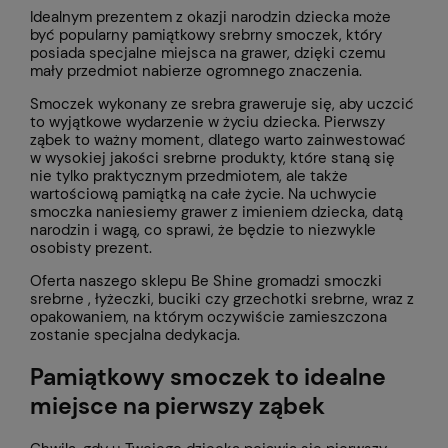
Idealnym prezentem z okazji narodzin dziecka może
być popularny pamiątkowy srebrny smoczek, który
posiada specjalne miejsca na grawer, dzięki czemu
mały przedmiot nabierze ogromnego znaczenia.
Smoczek wykonany ze srebra graweruje się, aby uczcić
to wyjątkowe wydarzenie w życiu dziecka. Pierwszy
ząbek to ważny moment, dlatego warto zainwestować
w wysokiej jakości srebrne produkty, które staną się
nie tylko praktycznym przedmiotem, ale także
wartościową pamiątką na całe życie. Na uchwycie
smoczka naniesiemy grawer z imieniem dziecka, datą
narodzin i wagą, co sprawi, że będzie to niezwykle
osobisty prezent.
Oferta naszego sklepu Be Shine gromadzi smoczki
srebrne , łyżeczki, buciki czy grzechotki srebrne, wraz z
opakowaniem, na którym oczywiście zamieszczona
zostanie specjalna dedykacja.
Pamiątkowy smoczek to idealne
miejsce na pierwszy ząbek