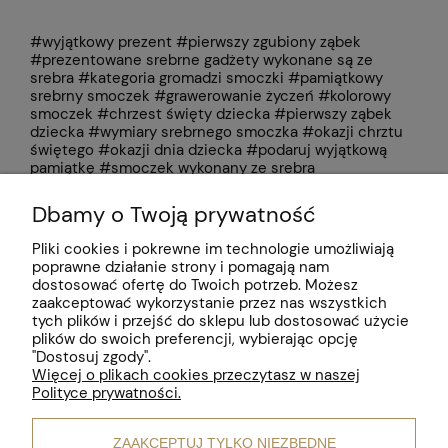
#wyjątkowy prezent #pierwszy zgubiony ząbek
#prezentowane srebrne gadżety wykonane są ze
srebra #kategoria gromadzi smoczki #pamiątkowy
srebrny smoczek #grawerowanie życzeń #kolorowy
smoczek #chrzest święty dziecka #pierwszy ząbek
dziecka #wymiary srebrnego smoczka #okazji chrztu
świętego #okazji dnia dziecka #podaruj wyjątkową
pamiątkę #smoczek wykonany ze srebra
Dbamy o Twoją prywatność
Pomoc
Pliki cookies i pokrewne im technologie umożliwiają
poprawne działanie strony i pomagają nam
Moje konto
dostosować ofertę do Twoich potrzeb. Możesz
zaakceptować wykorzystanie przez nas wszystkich
Płatności i dostawa
tych plików i przejść do sklepu lub dostosować użycie
plików do swoich preferencji, wybierając opcję
"Dostosuj zgody".
Informacje
Więcej o plikach cookies przeczytasz w naszej
Polityce prywatności.
O nas
ZAAKCEPTUJ TYLKO NIEZBĘDNE