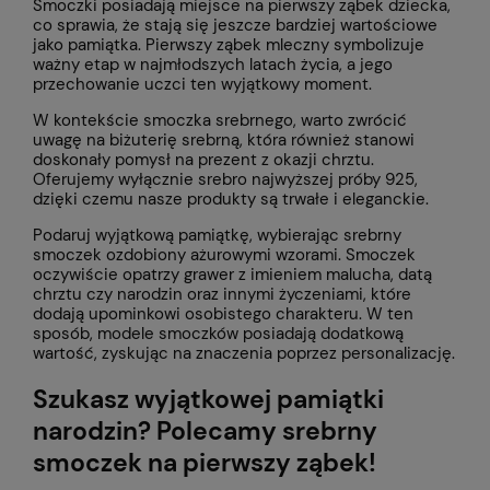
Smoczki posiadają miejsce na pierwszy ząbek dziecka,
co sprawia, że stają się jeszcze bardziej wartościowe
jako pamiątka. Pierwszy ząbek mleczny symbolizuje
ważny etap w najmłodszych latach życia, a jego
przechowanie uczci ten wyjątkowy moment.
W kontekście smoczka srebrnego, warto zwrócić
uwagę na biżuterię srebrną, która również stanowi
doskonały pomysł na prezent z okazji chrztu.
Oferujemy wyłącznie srebro najwyższej próby 925,
dzięki czemu nasze produkty są trwałe i eleganckie.
Podaruj wyjątkową pamiątkę, wybierając
srebrny
smoczek
ozdobiony ażurowymi wzorami. Smoczek
oczywiście opatrzy grawer z imieniem malucha, datą
chrztu czy narodzin oraz innymi życzeniami, które
dodają upominkowi osobistego charakteru. W ten
sposób, modele smoczków posiadają dodatkową
wartość, zyskując na znaczenia poprzez personalizację.
Szukasz wyjątkowej pamiątki
narodzin? Polecamy srebrny
smoczek na pierwszy ząbek
!