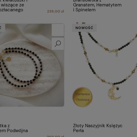
k kwiatuszki i
Bransoletka z
 wiszące ze
Granatem, Hematytem
ozłacanego
i Spinelem
239,00 zł
Ć
NOWOŚĆ
tka z
Złoty Naszyjnik Księżyc
nem Podwójna
Perła