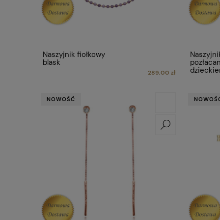
Naszyjnik fiołkowy
Naszyjni
blask
pozłacan
dziecki
289,00 zł
NOWOŚĆ
NOWOŚ