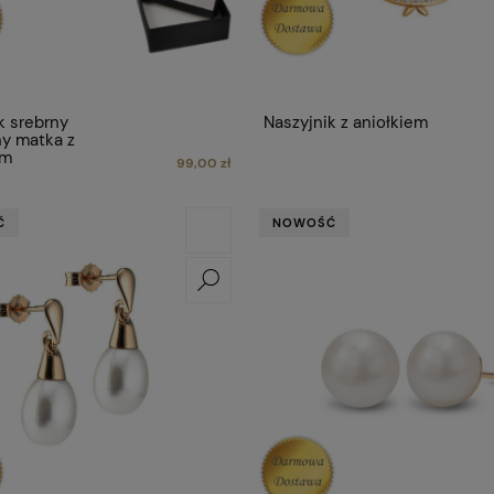
k srebrny
Naszyjnik z aniołkiem
y matka z
em
99,00 zł
Ć
NOWOŚĆ