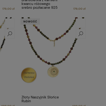
Bransoletka z kamieni
kwarcu różowego
srebro pozłacane 925
179,00 zł
179,00 zł
NOWOŚĆ
Złoty Naszyjnik Słońce
Rubin