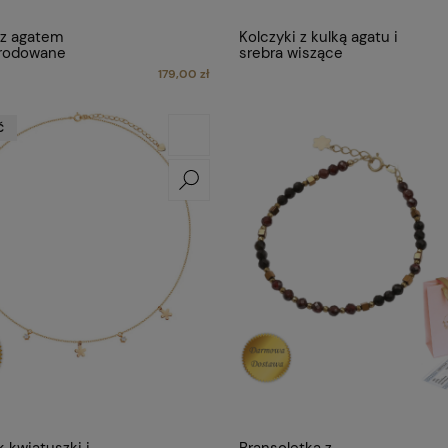
 z agatem
Kolczyki z kulką agatu i
 rodowane
srebra wiszące
179,00 zł
Ć