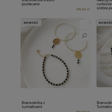
Bransoletka srebro
Naszyjni
pozłacane
cyrkonie
srebra p
219,00 zł
NOWOŚĆ
NOWOŚ
Bransoletka z
Bransole
turmalinami
Turmali