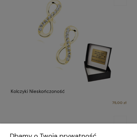
Kolczyki Nieskończoność
75,00 zł
Dbamy o Twoją prywatność