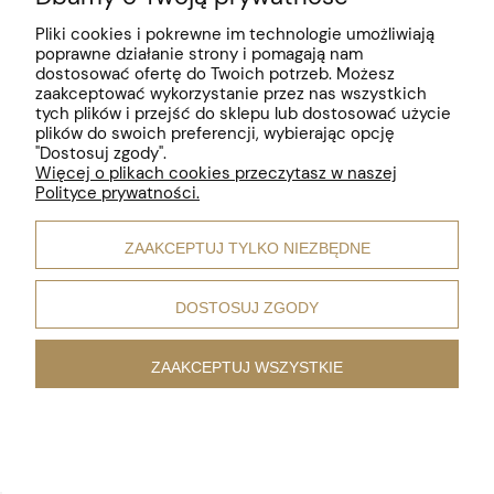
Pliki cookies i pokrewne im technologie umożliwiają
poprawne działanie strony i pomagają nam
dostosować ofertę do Twoich potrzeb. Możesz
zaakceptować wykorzystanie przez nas wszystkich
tych plików i przejść do sklepu lub dostosować użycie
plików do swoich preferencji, wybierając opcję
"Dostosuj zgody".
Więcej o plikach cookies przeczytasz w naszej
Polityce prywatności.
ZAAKCEPTUJ TYLKO NIEZBĘDNE
Kolczyki z Perłą Wiszące
DOSTOSUJ ZGODY
139,00 zł
ZAAKCEPTUJ WSZYSTKIE
NOWOŚĆ