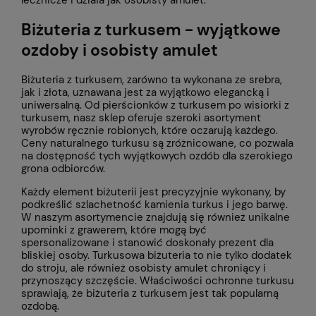
lecznicze i działa jak osobisty amulet.
Biżuteria z turkusem - wyjątkowe
ozdoby i osobisty amulet
Biżuteria z turkusem, zarówno ta wykonana ze srebra,
jak i złota, uznawana jest za wyjątkowo elegancką i
uniwersalną. Od pierścionków z turkusem po wisiorki z
turkusem, nasz sklep oferuje szeroki asortyment
wyrobów ręcznie robionych, które oczarują każdego.
Ceny naturalnego turkusu są zróżnicowane, co pozwala
na dostępność tych wyjątkowych ozdób dla szerokiego
grona odbiorców.
Każdy element biżuterii jest precyzyjnie wykonany, by
podkreślić szlachetność kamienia turkus i jego barwę.
W naszym asortymencie znajdują się również unikalne
upominki z grawerem, które mogą być
spersonalizowane i stanowić doskonały prezent dla
bliskiej osoby. Turkusowa biżuteria to nie tylko dodatek
do stroju, ale również osobisty amulet chroniący i
przynoszący szczęście. Właściwości ochronne turkusu
sprawiają, że biżuteria z turkusem jest tak popularną
ozdobą.