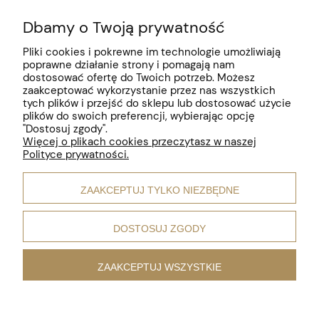
Dbamy o Twoją prywatność
Pomoc
Pliki cookies i pokrewne im technologie umożliwiają
poprawne działanie strony i pomagają nam
Moje konto
dostosować ofertę do Twoich potrzeb. Możesz
zaakceptować wykorzystanie przez nas wszystkich
Płatności i dostawa
tych plików i przejść do sklepu lub dostosować użycie
plików do swoich preferencji, wybierając opcję
"Dostosuj zgody".
Informacje
Więcej o plikach cookies przeczytasz w naszej
Polityce prywatności.
O nas
ZAAKCEPTUJ TYLKO NIEZBĘDNE
Motywy biżuterii
DOSTOSUJ ZGODY
ZAAKCEPTUJ WSZYSTKIE
pokaż pełną wersję strony
;