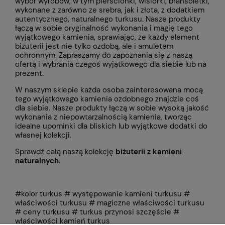
wybór wyrobów, w tym pierścionki, wisiorki, bransoletki,
wykonane z zarówno ze srebra, jak i złota, z dodatkiem
autentycznego, naturalnego turkusu. Nasze produkty
łączą w sobie oryginalność wykonania i magię tego
wyjątkowego kamienia, sprawiając, że każdy element
biżuterii jest nie tylko ozdobą, ale i amuletem
ochronnym. Zapraszamy do zapoznania się z naszą
ofertą i wybrania czegoś wyjątkowego dla siebie lub na
prezent.
W naszym sklepie każda osoba zainteresowana mocą
tego wyjątkowego kamienia ozdobnego znajdzie coś
dla siebie. Nasze produkty łączą w sobie wysoką jakość
wykonania z niepowtarzalnością kamienia, tworząc
idealne upominki dla bliskich lub wyjątkowe dodatki do
własnej kolekcji.
Sprawdź całą naszą kolekcję
biżuterii z kamieni
naturalnych
.
#kolor turkus # występowanie kamieni turkusu #
właściwości turkusu # magiczne właściwości turkusu
# ceny turkusu # turkus przynosi szczęście #
właściwości kamień turkus