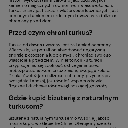
historii wykorzystania, zarówno jako ozdoba, jak i
kamień o magicznych i ochronnych właściwościach.
Turkus znany jest także z właściwości leczniczych, jest
cenionym kamieniem ozdobnym i uważany za talizman
chroniący przed złem.
Przed czym chroni turkus?
Turkus od dawna uważany jest za kamień ochronny.
Wierzy się, że potrafi on absorbować negatywną
energię z otoczenia lub złe myśli, chroniąc swojego
właściciela przed złem. W niektórych kulturach
przypisuje mu się zdolność ostrzegania przed
niebezpieczeństwem przez zmianę swojego koloru.
Działa również jako talizman ochronny, przynoszący
szczęście i spokój, jak również wspiera zdrowie
fizyczne i duchowe równowagi noszącej go osoby.
Gdzie kupić biżuterię z naturalnym
turkusem?
Biżuterię z naturalnym turkusem o wysokiej jakości
można kupić w sklepie Be Shine. Oferujemy szeroki