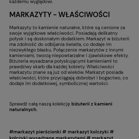
każdemu wyglądowi.
MARKAZYTY - WŁAŚCIWOŚCI
Markazyty to kamienie naturalne, które są cenione za
swoje wyjątkowe właściwości. Posiadają delikatny
połysk i są doskonałym dodatkiem. Markazyt w biżuterii
ma zdolność do odbijania światła, co dodaje im
niezwykłego blasku. Połączenie markazytów z innymi
kamieniami, tworzą niepowtarzalne i zjawiskowe efekty.
Biżuteria wysadzana połyskującymi kamieniami to
prawdziwy skarb dla każdej kobiety. Właściwości
markazytu znane są już od wieków. Markazyt posiada
właściwości, które przyciągają dobrobyt i bogactwo, co
dodaje im dodatkowej, symbolicznej wartości.
Sprawdź całą naszą kolekcję
biżuterii z kamieni
naturalnych
.
#markazyt pierścionki # markazyt kolczyki #
kolczyki wysadzane markazytami # markazyt