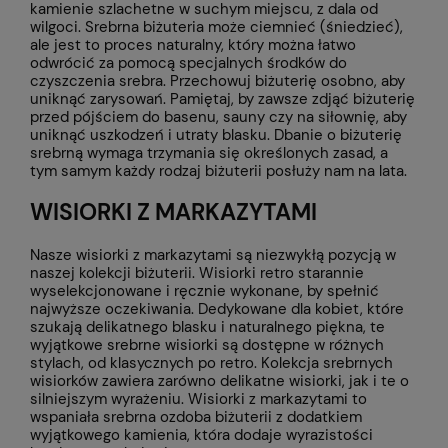
kamienie szlachetne w suchym miejscu, z dala od
wilgoci. Srebrna biżuteria może ciemnieć (śniedzieć),
ale jest to proces naturalny, który można łatwo
odwrócić za pomocą specjalnych środków do
czyszczenia srebra. Przechowuj biżuterię osobno, aby
uniknąć zarysowań. Pamiętaj, by zawsze zdjąć biżuterię
przed pójściem do basenu, sauny czy na siłownię, aby
uniknąć uszkodzeń i utraty blasku. Dbanie o biżuterię
srebrną wymaga trzymania się określonych zasad, a
tym samym każdy rodzaj biżuterii posłuży nam na lata.
WISIORKI Z MARKAZYTAMI
Nasze wisiorki z markazytami są niezwykłą pozycją w
naszej kolekcji biżuterii. Wisiorki retro starannie
wyselekcjonowane i ręcznie wykonane, by spełnić
najwyższe oczekiwania. Dedykowane dla kobiet, które
szukają delikatnego blasku i naturalnego piękna, te
wyjątkowe srebrne wisiorki są dostępne w różnych
stylach, od klasycznych po retro. Kolekcja srebrnych
wisiorków zawiera zarówno delikatne wisiorki, jak i te o
silniejszym wyrażeniu. Wisiorki z markazytami to
wspaniała srebrna ozdoba biżuterii z dodatkiem
wyjątkowego kamienia, która dodaje wyrazistości