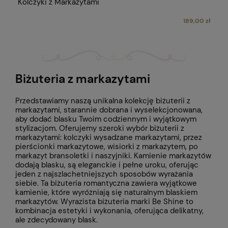
Kolczyki z Markazytami
189,00 zł
Biżuteria z markazytami
Przedstawiamy naszą unikalna kolekcję biżuterii z
markazytami, starannie dobrana i wyselekcjonowana,
aby dodać blasku Twoim codziennym i wyjątkowym
stylizacjom. Oferujemy szeroki wybór biżuterii z
markazytami: kolczyki wysadzane markazytami, przez
pierścionki markazytowe, wisiorki z markazytem, po
markazyt bransoletki i naszyjniki. Kamienie markazytów
dodają blasku, są eleganckie i pełne uroku, oferując
jeden z najszlachetniejszych sposobów wyrażania
siebie. Ta biżuteria romantyczna zawiera wyjątkowe
kamienie, które wyróżniają się naturalnym blaskiem
markazytów. Wyrazista biżuteria marki Be Shine to
kombinacja estetyki i wykonania, oferująca delikatny,
ale zdecydowany blask.