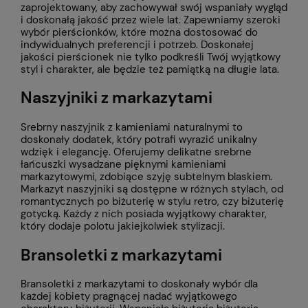
zaprojektowany, aby zachowywał swój wspaniały wygląd
i doskonałą jakość przez wiele lat. Zapewniamy szeroki
wybór pierścionków, które można dostosować do
indywidualnych preferencji i potrzeb. Doskonałej
jakości pierścionek nie tylko podkreśli Twój wyjątkowy
styl i charakter, ale będzie też pamiątką na długie lata.
Naszyjniki z markazytami
Srebrny naszyjnik z kamieniami naturalnymi to
doskonały dodatek, który potrafi wyrazić unikalny
wdzięk i elegancję. Oferujemy delikatne srebrne
łańcuszki wysadzane pięknymi kamieniami
markazytowymi, zdobiące szyję subtelnym blaskiem.
Markazyt naszyjniki są dostępne w różnych stylach, od
romantycznych po biżuterię w stylu retro, czy biżuterię
gotycką. Każdy z nich posiada wyjątkowy charakter,
który dodaje polotu jakiejkolwiek stylizacji.
Bransoletki z markazytami
Bransoletki z markazytami to doskonały wybór dla
każdej kobiety pragnącej nadać wyjątkowego