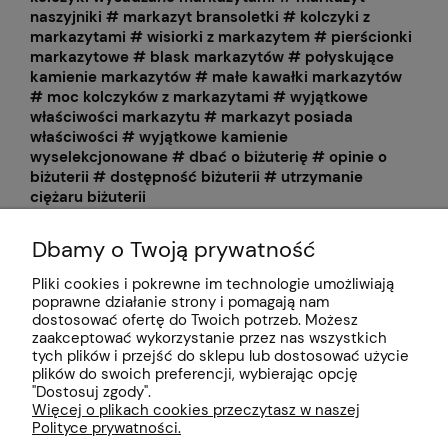
naszyjniki # markazyt bransoletki # kolczyki z
markazytami # wisiorki z markazytem # pierścionki
markazytowe # blask markazytów # połyskujące
kamienie markazytów # małe kawałki markazytów
# moc kolczyków z markazytami # wyjątkowe
właściwości markazytu # markazyt posiada
właściwości # wyjątkowe kamienie
wyselekcjonowane # dbać o biżuterię # opinie o
biżuterii # dostępność biżuterii # utrzymanie
ciężaru biżuterii
Dbamy o Twoją prywatność
Pomoc
Pliki cookies i pokrewne im technologie umożliwiają
poprawne działanie strony i pomagają nam
Moje konto
dostosować ofertę do Twoich potrzeb. Możesz
zaakceptować wykorzystanie przez nas wszystkich
Płatności i dostawa
tych plików i przejść do sklepu lub dostosować użycie
plików do swoich preferencji, wybierając opcję
"Dostosuj zgody".
Informacje
Więcej o plikach cookies przeczytasz w naszej
Polityce prywatności.