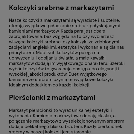
Kolczyki srebrne z markazytami
Nasze kolczyki z markazytami są wyraziste i subtelne,
oferują wyjątkowe połączenie srebra z połyskującymi
kamieniami markazytów. Każda para jest dbałe
zaprojektowana, bez względu na to czy wybierzesz
wiszące kolczyki srebrne, czy kolczyki ze zdobionymi
zapięciami angielskimi, estetyka i wykonanie są dla nas
priorytetem. Moc tych kolczyków polega na
uchwyceniu i odbijaniu światła, a małe kawałki
markazytów dodają im wyjątkowego charakteru. Szeroki
wybór kolczyków to gwarancja dostępu do elegancji i
wysokiej jakości produktów. Duet wyjątkowego
kamienia ze srebrem czynią te wyjątkowe kolczyki
idealnym dodatkiem do każdej kolekcji.
Pierścionki z markazytami
Markazyt pierścionki to wyraz unikalnej estetyki i
wykonania. Kamienie markazytowe dodają blasku, a
połączenie markazytów z wyselekcjonowanym srebrem
dodaje delikatnego blasku biżuterii. Każdy pierścionek
srebrny w naszej kolekcji jest starannie