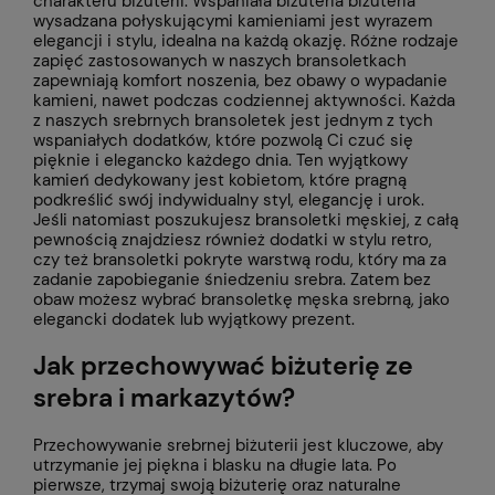
charakteru biżuterii. Wspaniała biżuteria biżuteria
wysadzana połyskującymi kamieniami jest wyrazem
elegancji i stylu, idealna na każdą okazję. Różne rodzaje
zapięć zastosowanych w naszych bransoletkach
zapewniają komfort noszenia, bez obawy o wypadanie
kamieni, nawet podczas codziennej aktywności. Każda
z naszych srebrnych bransoletek jest jednym z tych
wspaniałych dodatków, które pozwolą Ci czuć się
pięknie i elegancko każdego dnia. Ten wyjątkowy
kamień dedykowany jest kobietom, które pragną
podkreślić swój indywidualny styl, elegancję i urok.
Jeśli natomiast poszukujesz bransoletki męskiej, z całą
pewnością znajdziesz również dodatki w stylu retro,
czy też bransoletki pokryte warstwą rodu, który ma za
zadanie zapobieganie śniedzeniu srebra. Zatem bez
obaw możesz wybrać bransoletkę męska srebrną, jako
elegancki dodatek lub wyjątkowy prezent.
Jak przechowywać biżuterię ze
srebra i markazytów?
Przechowywanie srebrnej biżuterii jest kluczowe, aby
utrzymanie jej piękna i blasku na długie lata. Po
pierwsze, trzymaj swoją biżuterię oraz naturalne