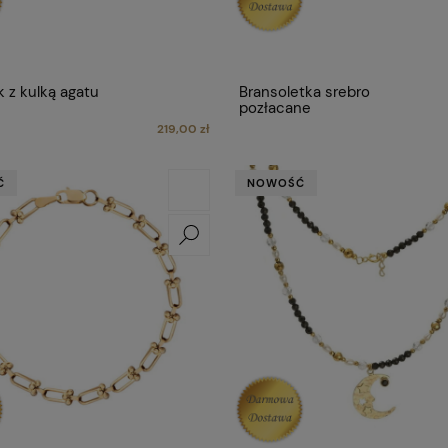
k z kulką agatu
Bransoletka srebro
pozłacane
219,00 zł
Ć
NOWOŚĆ