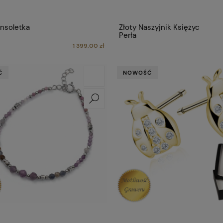
ansoletka
Złoty Naszyjnik Księżyc
Perła
1 399,00 zł
Ć
NOWOŚĆ