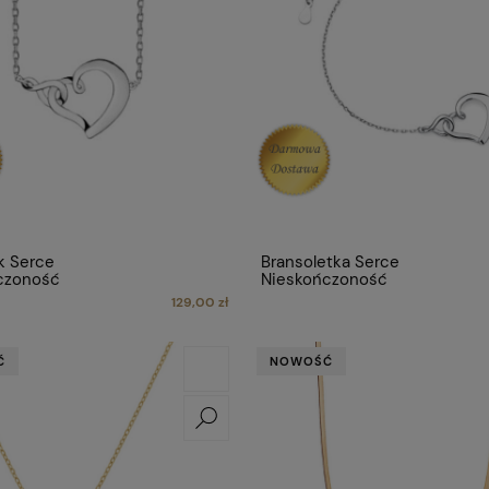
k Serce
Bransoletka Serce
czoność
Nieskończoność
129,00 zł
Ć
NOWOŚĆ