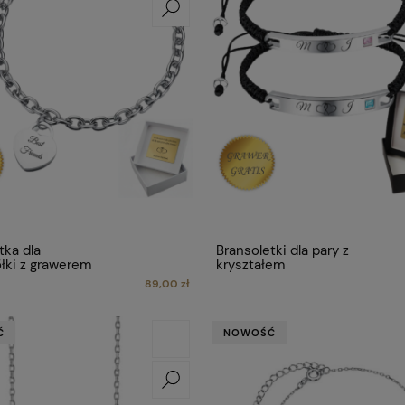
tka dla
Bransoletki dla pary z
ółki z grawerem
kryształem
89,00 zł
Ć
NOWOŚĆ