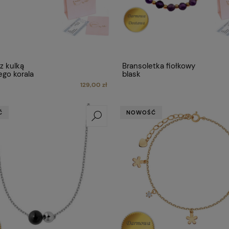
z kulką
Bransoletka fiołkowy
ego korala
blask
129,00 zł
Ć
NOWOŚĆ