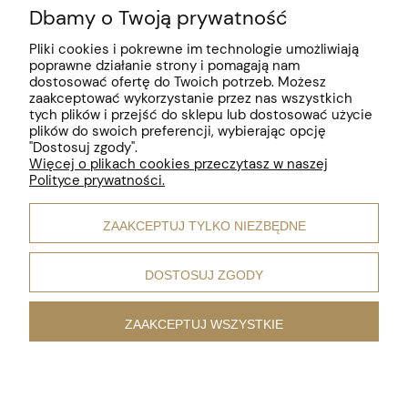
Dbamy o Twoją prywatność
Pomoc
Pliki cookies i pokrewne im technologie umożliwiają
poprawne działanie strony i pomagają nam
Moje konto
dostosować ofertę do Twoich potrzeb. Możesz
zaakceptować wykorzystanie przez nas wszystkich
Płatności i dostawa
tych plików i przejść do sklepu lub dostosować użycie
plików do swoich preferencji, wybierając opcję
"Dostosuj zgody".
Informacje
Więcej o plikach cookies przeczytasz w naszej
Polityce prywatności.
O nas
ZAAKCEPTUJ TYLKO NIEZBĘDNE
Motywy biżuterii
DOSTOSUJ ZGODY
ZAAKCEPTUJ WSZYSTKIE
pokaż pełną wersję strony
;
Sklep internetowy Shoper.pl