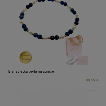
Bransoletka perła na gumce
179,00 zł