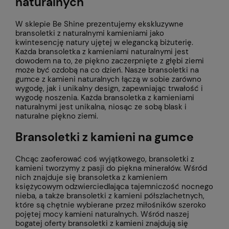
naturalnych
W sklepie Be Shine prezentujemy ekskluzywne
bransoletki z naturalnymi kamieniami jako
kwintesencję natury ujętej w elegancką biżuterię.
Każda bransoletka z kamieniami naturalnymi jest
dowodem na to, że piękno zaczerpnięte z głębi ziemi
może być ozdobą na co dzień. Nasze bransoletki na
gumce z kamieni naturalnych łączą w sobie zarówno
wygodę, jak i unikalny design, zapewniając trwałość i
wygodę noszenia. Każda bransoletka z kamieniami
naturalnymi jest unikalna, niosąc ze sobą blask i
naturalne piękno ziemi.
Bransoletki z kamieni na gumce
Chcąc zaoferować coś wyjątkowego, bransoletki z
kamieni tworzymy z pasji do piękna minerałów. Wśród
nich znajduje się bransoletka z kamieniem
księżycowym odzwierciedlająca tajemniczość nocnego
nieba, a także bransoletki z kamieni półszlachetnych,
które są chętnie wybierane przez miłośników szeroko
pojętej mocy kamieni naturalnych. Wśród naszej
bogatej oferty bransoletki z kamieni znajdują się