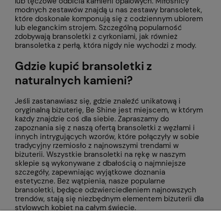
lub tęczowe odbicia kamieni opalowych. Miłośnicy
modnych zestawów znajdą u nas zestawy bransoletek,
które doskonale komponują się z codziennym ubiorem
lub eleganckim strojem. Szczególną popularność
zdobywają bransoletki z cyrkoniami, jak również
bransoletka z perłą, która nigdy nie wychodzi z mody.
Gdzie kupić bransoletki z
naturalnych kamieni?
Jeśli zastanawiasz się, gdzie znaleźć unikatową i
oryginalną biżuterię, Be Shine jest miejscem, w którym
każdy znajdzie coś dla siebie. Zapraszamy do
zapoznania się z naszą ofertą bransoletki z węzłami i
innych intrygujących wzorów, które połączyły w sobie
tradycyjny rzemiosło z najnowszymi trendami w
biżuterii. Wszystkie bransoletki na rękę w naszym
sklepie są wykonywane z dbałością o najmniejsze
szczegóły, zapewniając wyjątkowe doznania
estetyczne. Bez wątpienia, nasze popularne
bransoletki, będące odzwierciedleniem najnowszych
trendów, stają się niezbędnym elementem biżuterii dla
stylowych kobiet na całym świecie.