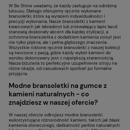
W Be Shine uważamy, że każdy zasługuje na odrobinę
luksusu. Dlatego oferujemy ręcznie wykonane
bransoletki, które są wyrazem indywidualności i
precyzji wykonania. Nasze bransoletki z kamieni
kwarcowych jak labradoryt lub zniewalający lapis lazuli
stanowią doskonały akcent dla każdej stylizacji, a
ochronna bransoletka z dodatkiem kamienia zoisyt jest
nie tylko piękna, ale i pełna głębszego znaczenia.
Wszystkie robione ręcznie bransoletki z naszej kolekcji
są tworzone z pasją, gdzie każdy wybór kamieni do
wyrobu dokonywany jest z największą starannością.
Nasza biżuteria to perfekcyjne uzupełnienie stroju na
różne okazje, od casualowych spotkań po formalne
przyjęcia.
Modne bransoletki na gumce z
kamieni naturalnych - co
znajdziesz w naszej ofercie?
W naszej ofercie odkryjesz modne bransoletki
wykorzystujące różnorodność kamieni, takich jak blask
kamienia słonecznego, delikatność perłów naturalnych