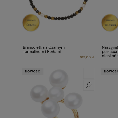
Bransoletka z Czarnym
Naszyjni
Turmalinem i Perłami
pozłaca
nieskoń
169,00 zł
perełką
NOWOŚĆ
NOWOŚ