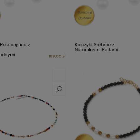
 Przeciągane z
Kolczyki Srebrne z
Naturalnymi Perłami
odnymi
189,00 zł
ne