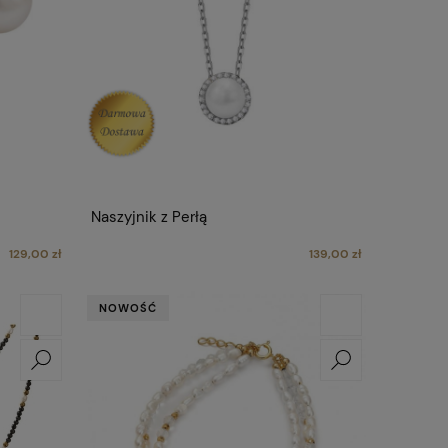
Naszyjnik z Perłą
129,00 zł
139,00 zł
NOWOŚĆ