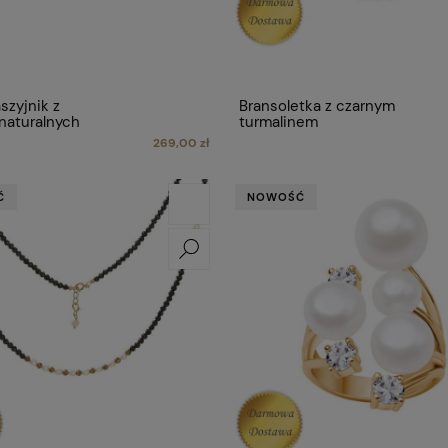
szyjnik z
Bransoletka z czarnym
naturalnych
turmalinem
269,00 zł
Ć
NOWOŚĆ