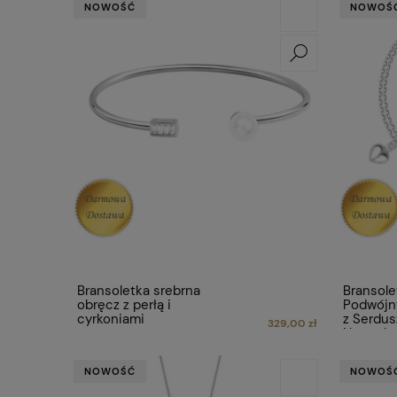
NOWOŚĆ
NOWOŚ
Bransoletka srebrna
Bransole
obręcz z perłą i
Podwójn
cyrkoniami
z Serdus
329,00 zł
Naturaln
Słodkow
NOWOŚĆ
NOWOŚ