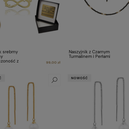
k srebrny
Naszyjnik z Czarnym
ny
Turmalinem i Perłami
czoność z
99,00 zł
Ć
NOWOŚĆ