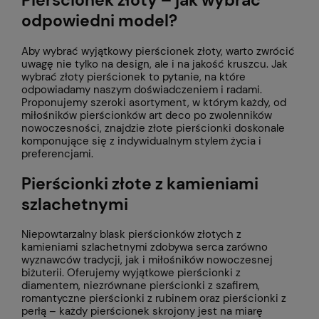
Pierścionek złoty – jak wybrać
odpowiedni model?
Aby wybrać wyjątkowy pierścionek złoty, warto zwrócić
uwagę nie tylko na design, ale i na jakość kruszcu. Jak
wybrać złoty pierścionek to pytanie, na które
odpowiadamy naszym doświadczeniem i radami.
Proponujemy szeroki asortyment, w którym każdy, od
miłośników pierścionków art deco po zwolenników
nowoczesności, znajdzie złote pierścionki doskonale
komponujące się z indywidualnym stylem życia i
preferencjami.
Pierścionki złote z kamieniami
szlachetnymi
Niepowtarzalny blask pierścionków złotych z
kamieniami szlachetnymi zdobywa serca zarówno
wyznawców tradycji, jak i miłośników nowoczesnej
biżuterii. Oferujemy wyjątkowe pierścionki z
diamentem, niezrównane pierścionki z szafirem,
romantyczne pierścionki z rubinem oraz pierścionki z
perłą – każdy pierścionek skrojony jest na miarę