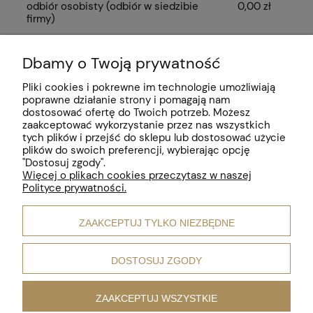
odbiór osobisty
(odbiór w siedzibie
0,00 zł
firmy)
Dbamy o Twoją prywatność
Pomoc
Pliki cookies i pokrewne im technologie umożliwiają
poprawne działanie strony i pomagają nam
Moje konto
dostosować ofertę do Twoich potrzeb. Możesz
zaakceptować wykorzystanie przez nas wszystkich
Płatności i dostawa
tych plików i przejść do sklepu lub dostosować użycie
plików do swoich preferencji, wybierając opcję
"Dostosuj zgody".
Informacje
Więcej o plikach cookies przeczytasz w naszej
Polityce prywatności.
O nas
ZAAKCEPTUJ TYLKO NIEZBĘDNE
Motywy biżuterii
DOSTOSUJ ZGODY
ZAAKCEPTUJ WSZYSTKIE