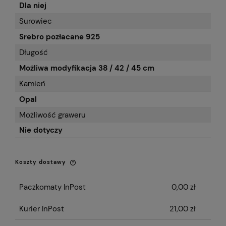
Dla niej
Surowiec
Srebro pozłacane 925
Długość
Możliwa modyfikacja 38 / 42 / 45 cm
Kamień
Opal
Możliwość graweru
Nie dotyczy
Koszty dostawy
Cena nie zawiera ewentualnych kosztów
płatności
Paczkomaty InPost
0,00 zł
Kurier InPost
21,00 zł