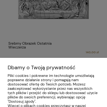
Srebrny Obrazek Ostatnia
Wieczerza
140,00 zł
Dbamy o Twoją prywatność
Pomoc
Pliki cookies i pokrewne im technologie umożliwiają
poprawne działanie strony i pomagają nam
Moje konto
dostosować ofertę do Twoich potrzeb. Możesz
zaakceptować wykorzystanie przez nas wszystkich
Płatności i dostawa
tych plików i przejść do sklepu lub dostosować użycie
plików do swoich preferencji, wybierając opcję
"Dostosuj zgody".
Informacje
Więcej o plikach cookies przeczytasz w naszej